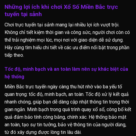
Những lợi ích khi chơi Xổ Số Miền Bắc trực
tuyến tại sảnh
Chơi trực tuyến tại sảnh mang lại nhiều lợi ích vượt trội.
Không chỉ tiết kiệm thời gian và công sức, người chơi còn có
thể trải nghiệm mọi lúc, mọi nơi với giao diện dễ sử dụng.
Hãy cùng tìm hiểu chi tiết về các ưu điểm nổi bật trong phần
tiếp theo.
Tốc độ, minh bạch và an toàn làm nên sự khác biệt của
hệ thống
Miền Bắc trực tuyến ngày càng thu hút nhờ vào ba yếu tố
quan trọng: tốc độ, minh bạch, an toàn. Tốc độ xử lý kết quả
nhanh chóng, giúp bạn dễ dàng cập nhật thông tin trong thời
gian ngắn. Minh bạch trong quá trình quay xổ số, công bố kết
quả đảm bảo tính công bằng, chính xác. Hệ thống bảo mật
an toàn, tạo sự tin tưởng, bảo vệ thông tin của người dùng,
từ đó xây dựng được lòng tin lâu dài.