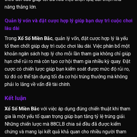
năng thắng lớn.
Quản lý vốn và đặt cược hợp lý giúp bạn duy trì cuộc chơi
lâu dài
Trong
Xổ Số Miền Bắc
, quản lý vốn, đặt cược hợp lý là yếu
tố then chốt giúp duy trì cuộc chơi lâu dài. Việc phân bổ một
khoản ngân sách hợp lý cho mỗi lần tham gia không chỉ giúp
hạn chế rủi ro mà còn tạo cơ hội tham gia nhiều kỳ quay. Đặt
cược có chiến lược giúp bạn kiểm soát được mức độ rủi ro,
từ đó có thể tận dụng tối đa cơ hội trúng thưởng mà không
phải lo lắng về vấn đề tài chính.
Kết luận
Xổ Số Miền Bắc
với việc áp dụng đúng chiến thuật khi tham
gia là một yếu tố quan trọng giúp bạn tăng tỷ lệ trúng giải.
Những chiến lược mà 88CLB chia sẻ đều đã được kiểm
chứng và mang lại kết quả khả quan cho nhiều người tham