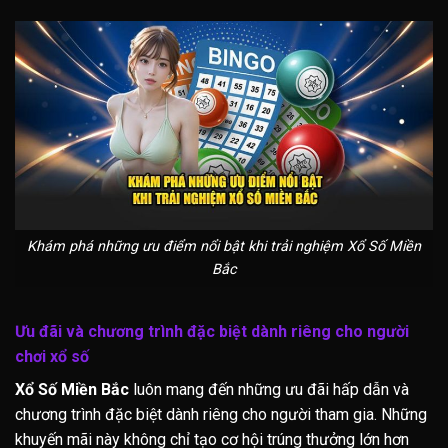
Khám phá những ưu điểm nổi bật khi trải nghiệm Xổ Số Miền
Bắc
Ưu đãi và chương trình đặc biệt dành riêng cho người
chơi xổ số
Xổ Số Miền Bắc
luôn mang đến những ưu đãi hấp dẫn và
chương trình đặc biệt dành riêng cho người tham gia. Những
khuyến mãi này không chỉ tạo cơ hội trúng thưởng lớn hơn