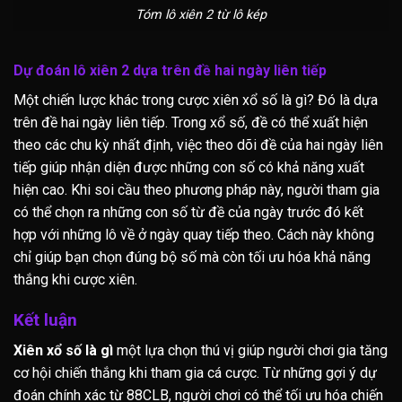
Tóm lô xiên 2 từ lô kép
Dự đoán lô xiên 2 dựa trên đề hai ngày liên tiếp
Một chiến lược khác trong cược xiên xổ số là gì? Đó là dựa
trên đề hai ngày liên tiếp. Trong xổ số, đề có thể xuất hiện
theo các chu kỳ nhất định, việc theo dõi đề của hai ngày liên
tiếp giúp nhận diện được những con số có khả năng xuất
hiện cao. Khi soi cầu theo phương pháp này, người tham gia
có thể chọn ra những con số từ đề của ngày trước đó kết
hợp với những lô về ở ngày quay tiếp theo. Cách này không
chỉ giúp bạn chọn đúng bộ số mà còn tối ưu hóa khả năng
thắng khi cược xiên.
Kết luận
Xiên xổ số là gì
một lựa chọn thú vị giúp người chơi gia tăng
cơ hội chiến thắng khi tham gia cá cược. Từ những gợi ý dự
đoán chính xác từ 88CLB, người chơi có thể tối ưu hóa chiến