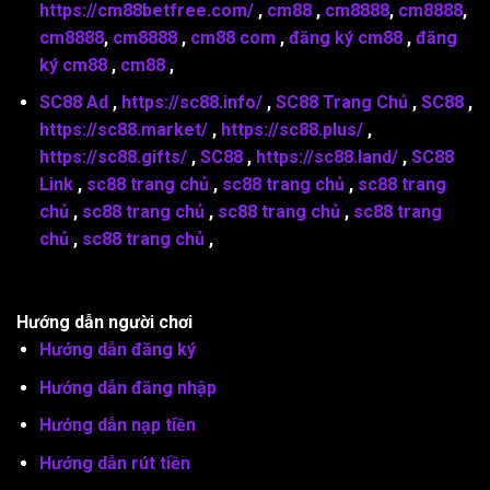
https://cm88betfree.com/
,
cm88
,
cm8888
,
cm8888
,
cm8888
,
cm8888
,
cm88 com
,
đăng ký cm88
,
đăng
ký cm88
,
cm88
,
SC88 Ad
,
https://sc88.info/
,
SC88 Trang Chủ
,
SC88
,
https://sc88.market/
,
https://sc88.plus/
,
https://sc88.gifts/
,
SC88
,
https://sc88.land/
,
SC88
Link
,
sc88 trang chủ
,
sc88 trang chủ
,
sc88 trang
chủ
,
sc88 trang chủ
,
sc88 trang chủ
,
sc88 trang
chủ
,
sc88 trang chủ
,
Hướng dẫn người chơi
Hướng dẫn đăng ký
Hướng dẫn đăng nhập
Hướng dẫn nạp tiền
Hướng dẫn rút tiền