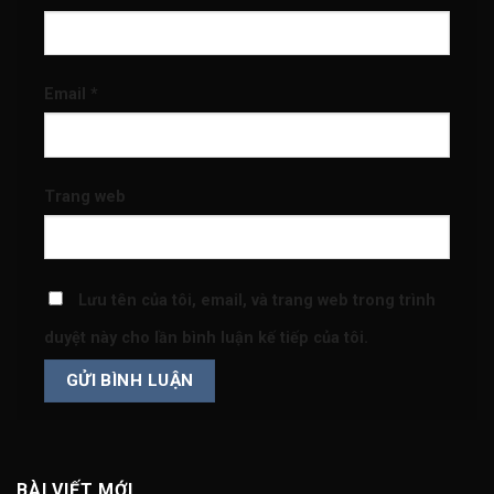
Email
*
Trang web
Lưu tên của tôi, email, và trang web trong trình
duyệt này cho lần bình luận kế tiếp của tôi.
BÀI VIẾT MỚI