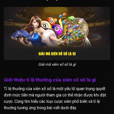
Giải mã xiên xổ số là gì
Giới thiệu tỉ lệ thưởng của xiên xổ số là gì
Tỉ lệ thưởng của xiên xổ số là một yếu tố quan trọng quyết
định mức tiền mà người tham gia có thể nhận được khi đặt
cược. Cùng tìm hiểu các loại cược xiên phổ biến và tỉ lệ
thưởng tương ứng trong bài viết dưới đây.