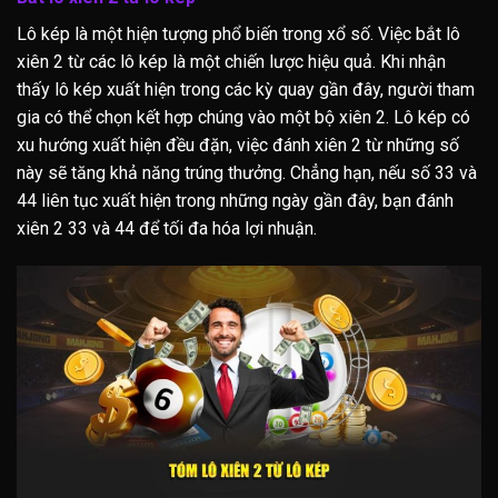
Lô kép là một hiện tượng phổ biến trong xổ số. Việc bắt lô
xiên 2 từ các lô kép là một chiến lược hiệu quả. Khi nhận
thấy lô kép xuất hiện trong các kỳ quay gần đây, người tham
gia có thể chọn kết hợp chúng vào một bộ xiên 2. Lô kép có
xu hướng xuất hiện đều đặn, việc đánh xiên 2 từ những số
này sẽ tăng khả năng trúng thưởng. Chẳng hạn, nếu số 33 và
44 liên tục xuất hiện trong những ngày gần đây, bạn đánh
xiên 2 33 và 44 để tối đa hóa lợi nhuận.